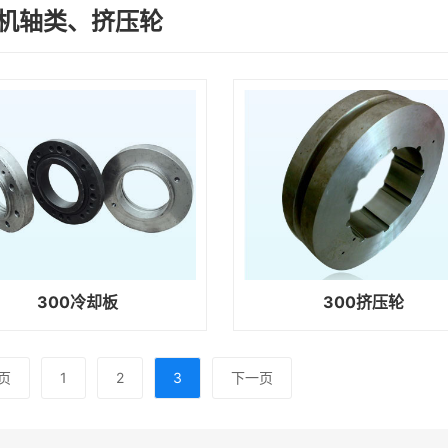
机轴类、挤压轮
300冷却板
300挤压轮
页
1
2
3
下一页